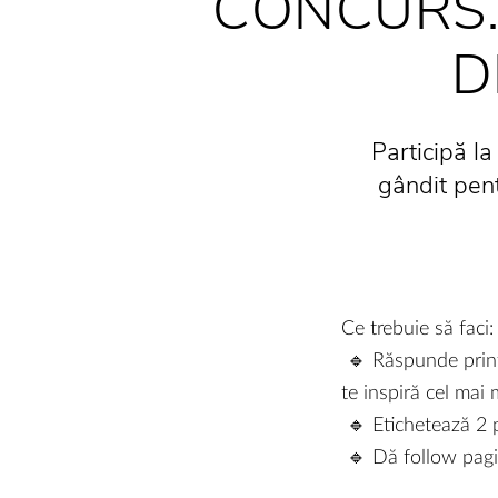
CONCURS.
D
Participă la
gândit pent
Ce trebuie să faci:
🔹 Răspunde print
te inspiră cel mai 
🔹 Etichetează 2 p
🔹 Dă follow pagi