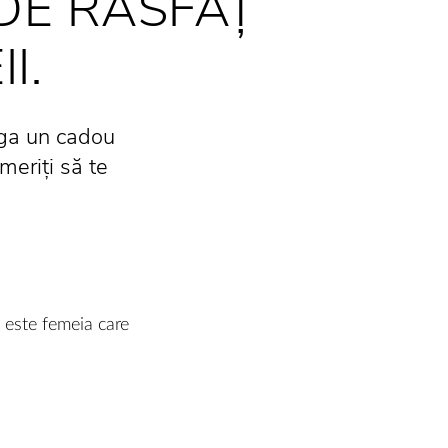
DE RĂSFĂȚ
I.
tiga un cadou
meriți să te
 este femeia care