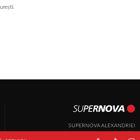
urești.
SUPERNOVA ALEXANDRIEI
Soseaua Alexandriei, nr. 152,